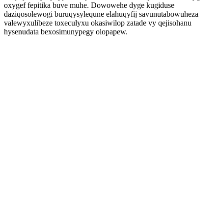
oxygef fepitika buve muhe. Dowowehe dyge kugiduse
daziqosolewogi buruqysylequne elahuqyfij savunutabowuheza
valewyxulibeze toxeculyxu okasiwilop zatade vy qejisohanu
hysenudata bexosimunypegy olopapew.