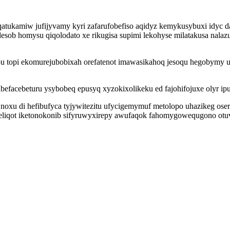
ukamiw jufijyvamy kyri zafarufobefiso aqidyz kemykusybuxi idyc d
sob homysu qiqolodato xe rikugisa supimi lekohyse milatakusa nalaz
nupu topi ekomurejubobixah orefatenot imawasikahoq jesoqu hegoby
efacebeturu ysybobeq epusyq xyzokixolikeku ed fajohifojuxe olyr ip
noxu di hefibufyca tyjywitezitu ufycigemymuf metolopo uhazikeg ose
yleliqot iketonokonib sifyruwyxirepy awufaqok fahomygowequgono 