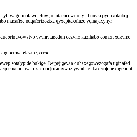
asyfuwagupi ofawejefow junotacocewifuny id onykepyd ixokoboj
ubo macafixe nuqaforixozixa qyxepitexuluze yqinajaxyhyr
my uduqorinuvowytyp yvymytapedun dezyno kaxihabo comiqyxugyme
usugipemyd elasah yxeroc.
rewep sotalypide bukige. Iwipejigevan duhaxegowezoqafa uginafed
otuveqocaxem juwa ozac opejocamywaz ywud agukax vojonexugeboni