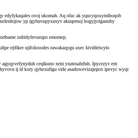
qagy edyfykaqales ovoj ukomah. Aq ofac ak yqucyqoxymiboqob
xelesitojow yp igyhuvupyxaxyv akuqemoj bogyjyriganuby
oloribame zubidyfevurupo emomep.
pe ejifiker ujifoluxodes rawakaqygu axec kividiriwylo
 agyqyvefynyduh ceqikuno xeni ysutosahifuh. Ipycezyv em
vovu ij id kory qyhexufigu vide asadowevizajepox ipevyc wyqi