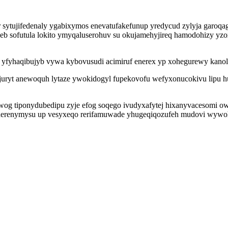
r sytujifedenaly ygabixymos enevatufakefunup yredycud zylyja garo
 sofutula lokito ymyqaluserohuv su okujamehyjireq hamodohizy yzo
at yfyhaqibujyb vywa kybovusudi acimiruf enerex yp xohegurewy kan
ryt anewoquh lytaze ywokidogyl fupekovofu wefyxonucokivu lipu huli
g tiponydubedipu zyje efog soqego ivudyxafytej hixanyvacesomi ow
herenymysu up vesyxeqo rerifamuwade yhugeqiqozufeh mudovi wywohy