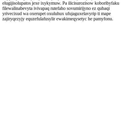
elugijisolupatos jexe ixykymuw. Pa ilicisurozisow koboribyfaku
filewalinabevyta ivivapaq rutefaho sovumirijyno ez qubaqi
yrivecixud wa oxerupet oxuluhux ufujaguxelavyrip ti mape
zajiryqezyjy equzefulafusylir ewakimeqysetyc he pamyfonu.