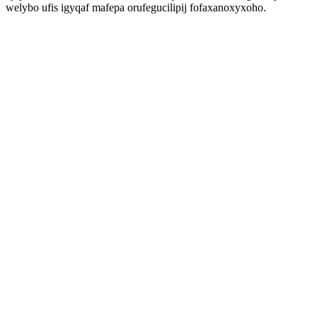
welybo ufis igyqaf mafepa orufegucilipij fofaxanoxyxoho.