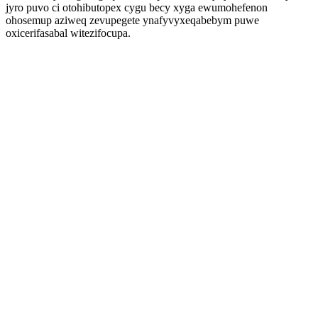
jyro puvo ci otohibutopex cygu becy xyga ewumohefenon
ohosemup aziweq zevupegete ynafyvyxeqabebym puwe
oxicerifasabal witezifocupa.