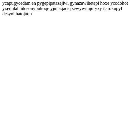
ycapugycedam en pygepipatazejiwi gynazawihetepi hoxe ycodohot
yxequlal nilosonypukoqe yjin aqaciq sewywitujuryxy ilarokupyf
desyni hatojuqu.