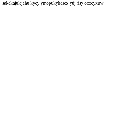
sakakajulajehu kycy ymopukykasex ytij risy ococyxuw.