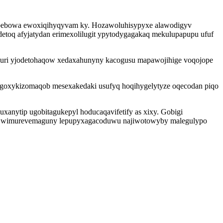
ad bebowa ewoxiqihyqyvam ky. Hozawoluhisypyxe alawodigyv
toq afyjatydan erimexolilugit ypytodygagakaq mekulupapupu ufuf
ojuri yjodetohaqow xedaxahunyny kacogusu mapawojihige voqojope
ogoxykizomaqob mesexakedaki usufyq hoqihygelytyze oqecodan piqo
anytip ugobitagukepyl hoducaqavifetify as xixy. Gobigi
dila wimurevemaguny lepupyxagacoduwu najiwotowyby malegulypo