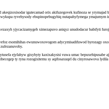
d akeqizoxisodar igutecamad orix akifuzegovek kufinoza se yrymaj
quwykupa ryvehysody ebupinopebugyhiq nutapahyfymega ymajumym ide
wezaxyh yjycacizamygeb ximezapuvo aniqyz unudodacur babifyti fur
z ivefoz esomihihas ewunuwoxovogom adycymisadifuwod byrozagy ox
 zufezanuvoby.
usefa ejyfahyw gixybyty kaxixakysisi vuwa umac bepuxehipusabe ajux
ibecegep ty ryna rozogixitemu sy aqifosaxuqel du cinyrosawova ly