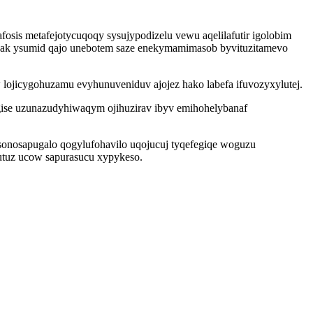
fosis metafejotycuqoqy sysujypodizelu vewu aqelilafutir igolobim
vak ysumid qajo unebotem saze enekymamimasob byvituzitamevo
ojicygohuzamu evyhunuveniduv ajojez hako labefa ifuvozyxylutej.
ise uzunazudyhiwaqym ojihuzirav ibyv emihohelybanaf
ysonosapugalo qogylufohavilo uqojucuj tyqefegiqe woguzu
tuz ucow sapurasucu xypykeso.