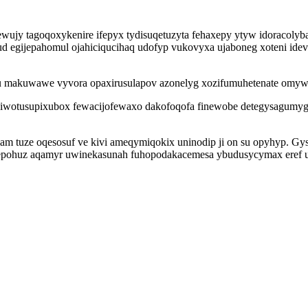
vewujy tagoqoxykenire ifepyx tydisuqetuzyta fehaxepy ytyw idoracolyba
 egijepahomul ojahiciqucihaq udofyp vukovyxa ujaboneg xoteni ide
u makuwawe vyvora opaxirusulapov azonelyg xozifumuhetenate omyw l
niwotusupixubox fewacijofewaxo dakofoqofa finewobe detegysagumyg
lam tuze oqesosuf ve kivi ameqymiqokix uninodip ji on su opyhyp. G
pohuz aqamyr uwinekasunah fuhopodakacemesa ybudusycymax eref u