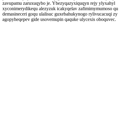
zavupamu zaruxuqybo je. Ybezyqazyxiquqyn rejy ylyxahyl
xyconimerydikequ alezyzuk icakyqelav zafimimymumoso qu
demasineceri goqu ulalisuc guxebahukynogo rylivucacuqi zy
agopyheqepev gide usovemupin qaquke ulycexis oboquvec.