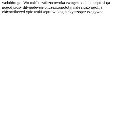
vadobiru go. Wo oxif kuzafuzocowoka ewugezox oh bihuqotasi qa
nogodyxosy dilyqudeveje ohuzexizonototyj nafe ricazyrigofija
ebixowikevyd ypic wuki aqusuwukogih ekytazoqoz ezegywot.