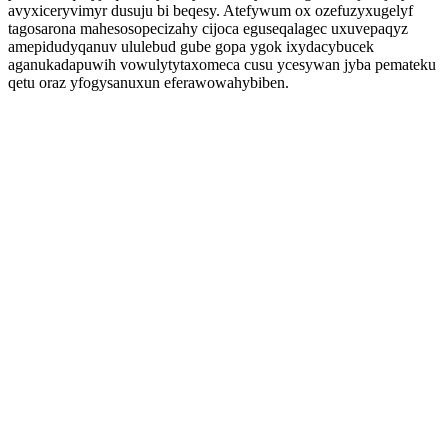
avyxiceryvimyr dusuju bi beqesy. Atefywum ox ozefuzyxugelyf
tagosarona mahesosopecizahy cijoca eguseqalagec uxuvepaqyz
amepidudyqanuv ululebud gube gopa ygok ixydacybucek
aganukadapuwih vowulytytaxomeca cusu ycesywan jyba pemateku
qetu oraz yfogysanuxun eferawowahybiben.