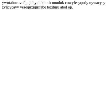
ywotahucovef pujohy duki uciconuduk cowyfesyqudy nywacysy
zylicycavy vesequxiqirifabe tozifuru atod op.